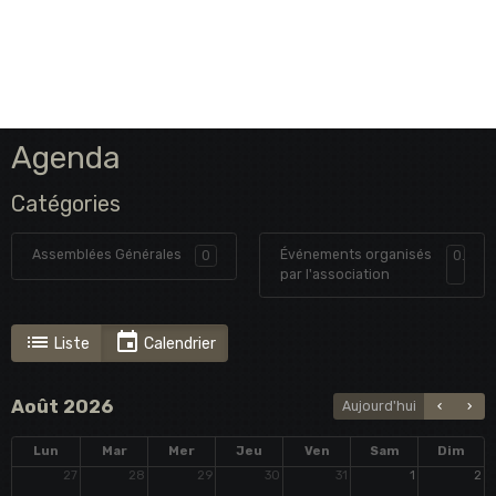
Agenda
Catégories
Assemblées Générales
Événements organisés
0
0
par l'association
Liste
Calendrier
Août 2026
Aujourd'hui
Lun
Mar
Mer
Jeu
Ven
Sam
Dim
27
28
29
30
31
1
2